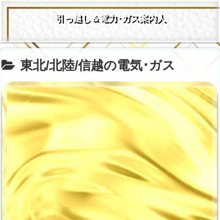
引っ越し＆電力･ガス案内人
東北/北陸/信越の電気･ガス