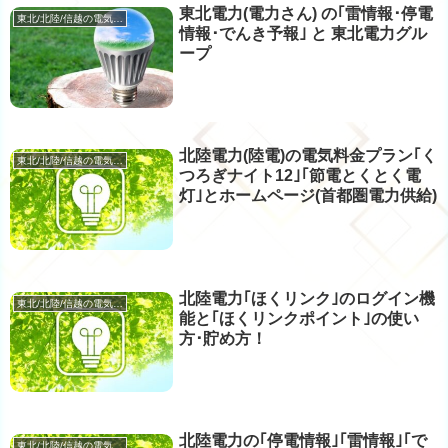
東北電力(電力さん) の｢雷情報･停電
東北/北陸/信越の電気･ガス
情報･でんき予報｣ と 東北電力グル
ープ
北陸電力(陸電)の電気料金プラン｢く
東北/北陸/信越の電気･ガス
つろぎナイト12｣｢節電とくとく電
灯｣とホームページ(首都圏電力供給)
北陸電力｢ほくリンク｣のログイン機
東北/北陸/信越の電気･ガス
能と｢ほくリンクポイント｣の使い
方･貯め方！
北陸電力の｢停電情報｣｢雷情報｣｢で
東北/北陸/信越の電気･ガス