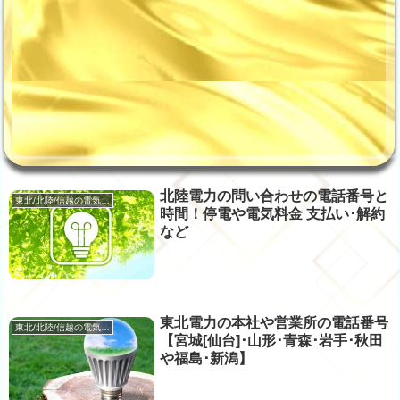
北陸電力の問い合わせの電話番号と
東北/北陸/信越の電気･ガス
時間！停電や電気料金 支払い･解約
など
東北電力の本社や営業所の電話番号
東北/北陸/信越の電気･ガス
【宮城[仙台]･山形･青森･岩手･秋田
や福島･新潟】