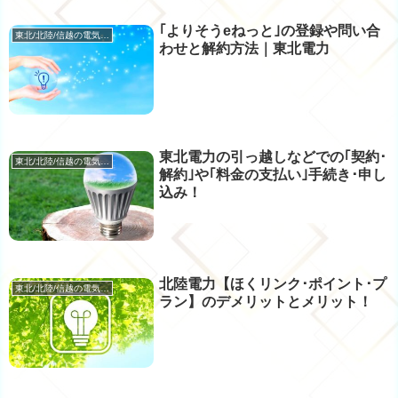
｢よりそうeねっと｣の登録や問い合
東北/北陸/信越の電気･ガス
わせと解約方法｜東北電力
東北電力の引っ越しなどでの｢契約･
東北/北陸/信越の電気･ガス
解約｣や｢料金の支払い｣手続き･申し
込み！
北陸電力【ほくリンク･ポイント･プ
東北/北陸/信越の電気･ガス
ラン】のデメリットとメリット！