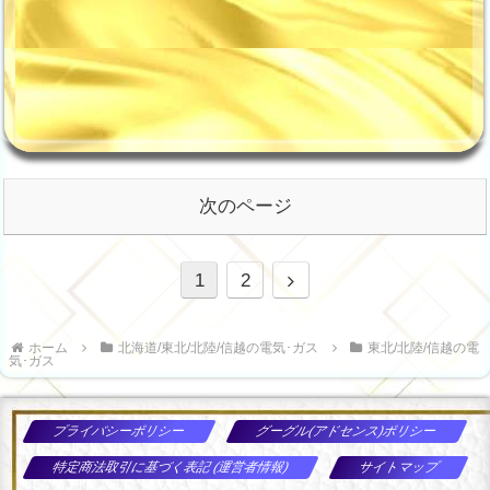
次のページ
次
1
2
へ
ホーム
北海道/東北/北陸/信越の電気･ガス
東北/北陸/信越の電
気･ガス
プライバシーポリシー
グーグル(アドセンス)ポリシー
特定商法取引に基づく表記 (運営者情報)
サイトマップ