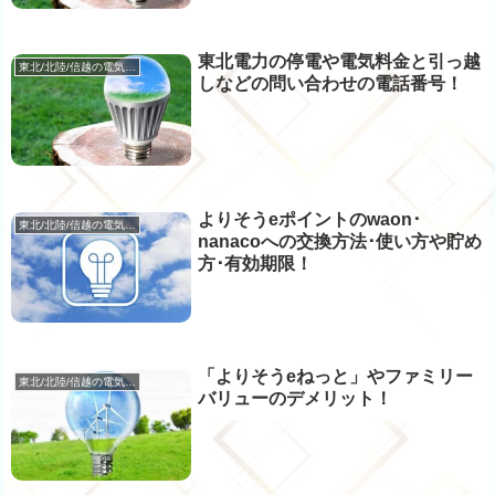
東北電力の停電や電気料金と引っ越
東北/北陸/信越の電気･ガス
しなどの問い合わせの電話番号！
よりそうeポイントのwaon･
東北/北陸/信越の電気･ガス
nanacoへの交換方法･使い方や貯め
方･有効期限！
「よりそうeねっと」やファミリー
東北/北陸/信越の電気･ガス
バリューのデメリット！