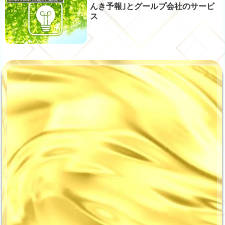
んき予報｣とグールプ会社のサービ
ス