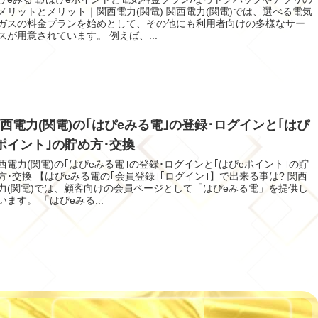
メリットとメリット｜関西電力(関電) 関西電力(関電)では、選べる電気
ガスの料金プランを始めとして、その他にも利用者向けの多様なサー
スが用意されています。 例えば、...
西電力(関電)の｢はぴeみる電｣の登録･ログインと｢はぴ
ポイント｣の貯め方･交換
西電力(関電)の｢はぴeみる電｣の登録･ログインと｢はぴeポイント｣の貯
方･交換 【はぴeみる電の｢会員登録｣｢ログイン｣】で出来る事は? 関西
力(関電)では、顧客向けの会員ページとして「はぴeみる電」を提供し
います。 「はぴeみる...