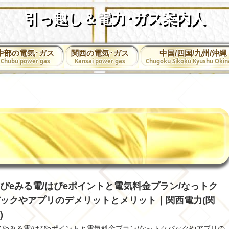
引っ越し＆電力･ガス案内人
中部の電気･ガス
関西の電気･ガス
中国/四国/九州/沖縄
Chubu power gas
Kansai power gas
Chugoku Sikoku Kyushu Oki
ぴeみる電/はぴeポイントと電気料金プラン/なっトク
ックやアプリのデメリットとメリット｜関西電力(関
)
ぴeみる電/はぴeポイントと電気料金プラン/なっトクパックやアプリの