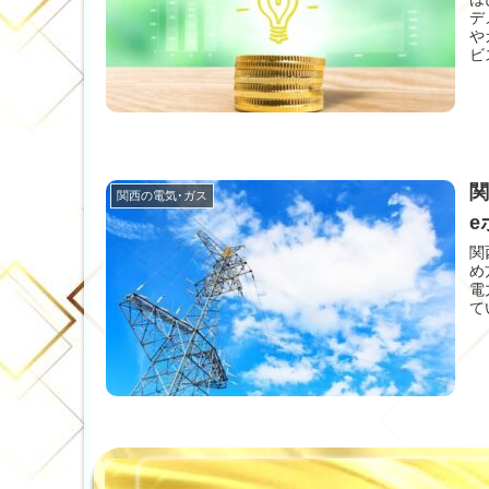
デ
や
ビ
関
関西の電気･ガス
e
関
め
電
て