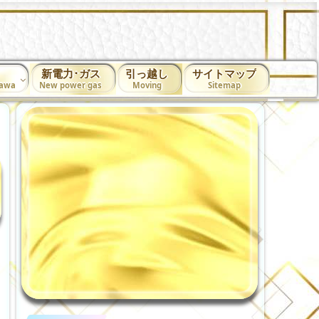
新電力･ガス
引っ越し
サイトマップ
nawa
New power gas
Moving
Sitemap