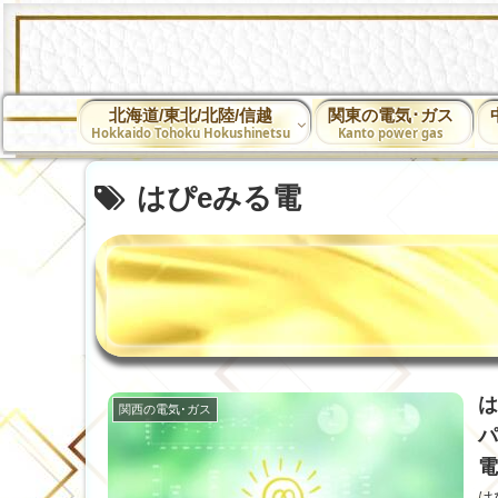
北海道/東北/北陸/信越
関東の電気･ガス
Hokkaido Tohoku Hokushinetsu
Kanto power gas
はぴeみる電
は
関西の電気･ガス
パ
電
は