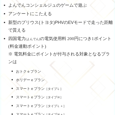
よんでんコンシェルジュのゲームで遊ぶ
アンケートにこたえる
新型のプリウス(トヨタ)PHVのEVモードで走った距離
で貰える
四国電力
の電気使用料 200円につき1ポイント
(よんでん)
(料金連動ポイント)
※ 電気料金にポイントが付与される対象となるプラ
ンは
おトクｅプラン
ホリデーｅプラン
スマートｅプラン
［タイプＬ］
スマートｅプラン
［タイプＨ］
スマートｅプラン
［タイプＬ＋］
スマートｅプラン
［タイプＨ＋］