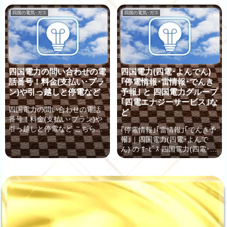
るメリットがありますが、ど
玉、千葉などの「首都圏」
んなデメリットがあるのかは
や、大阪、京都、兵庫など
四国の電気･ガス
四国の電気･ガス
ご存知ですか？ もし、四国電
「関西圏」でも、”四国電力と
力と契約していて、｢よんでん
契約”をすることができるよう
コンシェルジュ｣や｢よんでん
になりました。 「首都圏」や
ポイント｣を知らない、利用し
「関西圏」にお住まいの方で
ていないというあなた、月々
も、四国電力が提供する電気
の電気料金が 今よりもっとお
料金プランが自世帯のライフ
四国電力の問い合わせの電
四国電力(四電･よんでん)
トクになるかもしれません！
サイクルとマッチする場合に
話番号！料金(支払い･プラ
｢停電情報･雷情報･でんき
まずは、｢よんでんコンシェル
は、電気代を節約できる可能
ン)や引っ越しと停電など
予報｣ と 四国電力グループ
ジュ｣や｢よんでんポイント｣の
性があります。 四国電力(四
｢四電エナジーサービス｣な
メリットから、四国電力の料...
電)の首都圏･東京エリア向け
四国電力の問い合わせの電話
ど
と関西エリア向け 電気料金プ
番号！料金(支払い･プラン)や
ラン 四国電力(四電)の首都圏･
引っ越しと停電など こちらで
｢停電情報｣｢雷情報｣｢でんき予
東...
は、四国電力(よんでん)の「料
報｣｜四国電力(四電･よんで
金(支払いの変更･プラン)」や
ん) の ｻｰﾋﾞｽ 四国電力(四電･よ
｢引っ越し｣「解約」などのお
んでん)の 停電情報 四国電力
客様センターである「カスタ
の 停電情報 公式ﾎｰﾑﾍﾟｰｼﾞ： 四
マーセンター」と「停電」な
国電力管轄内での停電の情報
どを対応する「ネットワーク
をリアルタイムに配信してい
コールセンター」の問い合わ
ます。 また、停電の履歴を調
せ 電話番号と営業時間をご案
べることもでき、停電した日
内していきましょう。 四国電
時や原因を知ることができま
力(よんでん)の「カスタマーセ
す。 管轄エリア内の県ごとに