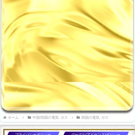
ンター」や「ネットワークコ
ページが分かれており、市町
ールセンター」への問い合わ
村別の停電戸数まで把握でき
せは、地域の支店や営業所ご
ます。 安全ブレーカーの操作
とに別々の電話番号になって
方法などへのリンクもあり、
いますので、エリアごとに一
いざという時に助かりそうで
覧でご覧...
す。 四国電力(四電･よんでん)
の 雷...
ホーム
中国/四国の電気･ガス
四国の電気･ガス
プライバシーポリシー
グーグル(アドセンス)ポリシー