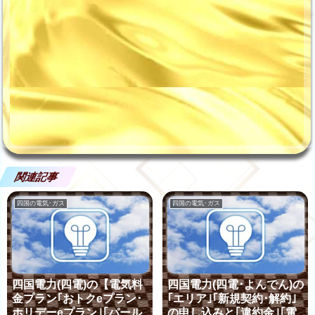
関連記事
四国の電気･ガス
四国の電気･ガス
四国電力(四電)の【電気料
四国電力(四電･よんでん)の
金プラン｢おトクeプラン･
｢エリア｣｢新規契約･解約｣
ホリデーeプラン｣｢パール
の申し込みと｢違約金｣｢電