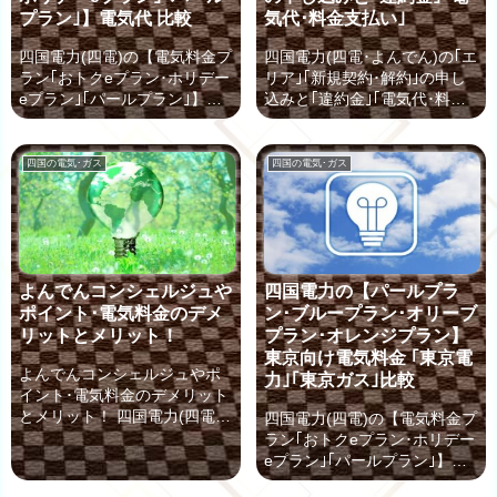
プラン｣】電気代 比較
気代･料金支払い｣
四国電力(四電)の【電気料金プ
四国電力(四電･よんでん)の｢エ
ラン｢おトクeプラン･ホリデー
リア｣｢新規契約･解約｣の申し
eプラン｣｢パールプラン｣】電
込みと｢違約金｣｢電気代･料金
気代 比較 東京、神奈川、埼
支払い｣ 「四国電力」は、その
玉、千葉などの「首都圏」
名の通り四国地方で幅広く利
や、大阪、京都、兵庫など
用され、「よんでん」の愛称
四国の電気･ガス
四国の電気･ガス
「関西圏」でも、”四国電力と
で親しまれています。 現在私
契約”をすることができるよう
たちは数ある電力会社の中か
になりました。 「首都圏」や
ら、自由に電力を選んで契約
「関西圏」にお住まいの方で
することができますが、四国
も、四国電力が提供する電気
地方に引越しや転勤予定のあ
料金プランが自世帯のライフ
るあなたは、「四国電力(四電･
よんでんコンシェルジュや
四国電力の【パールプラ
サイクルとマッチする場合に
よんでん)」が大きな選択肢と
ポイント･電気料金のデメ
ン･ブループラン･オリーブ
は、電気代を節約できる可能
なります。 引っ越し先でスム
リットとメリット！
プラン･オレンジプラン】
性があります。 四国電力(四
ーズに電気が利用できるよう
東京向け電気料金 ｢東京電
電)の首都圏･東京エリア向
に、事前に余裕を持って申し
よんでんコンシェルジュやポ
力｣｢東京ガス｣比較
け 電気料金プラン【パールプ
込みしておきたいですね。 こ
イント･電気料金のデメリット
ラン･ブループラン･オリーブ
こでは、電力の選択肢の一つ
とメリット！ 四国電力(四電)
四国電力(四電)の【電気料金プ
プラン･オ...
「...
では、｢よんでんコンシェルジ
ラン｢おトクeプラン･ホリデー
ュ｣や その｢ポイント｣など、会
eプラン｣｢パールプラン｣】電
員向けの便利なサービスによ
気代 比較 東京、神奈川、埼