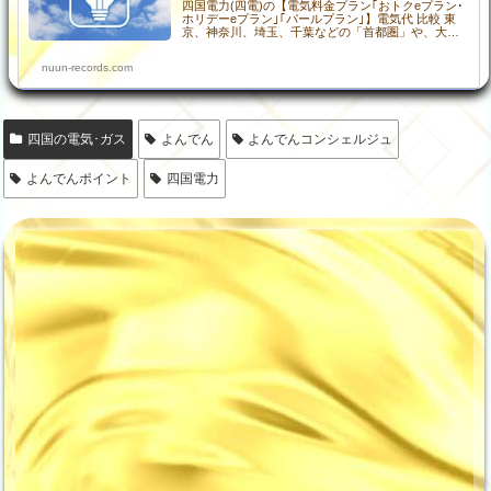
四国電力(四電)の【電気料金プラン｢おトクeプラン･
ホリデーeプラン｣｢パールプラン｣】電気代 比較 東
京、神奈川、埼玉、千葉などの「首都圏」や、大
阪、京都、兵庫など「関西圏」でも、”四国電力と契
約”をすることができるようになりました。 「...
nuun-records.com
四国の電気･ガス
よんでん
よんでんコンシェルジュ
よんでんポイント
四国電力