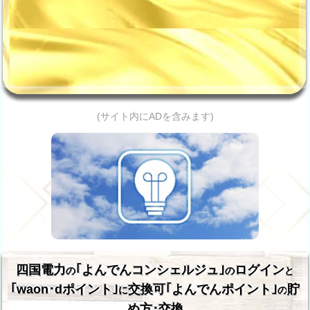
(サイト内にADを含みます)
四国電力
｢よんでんコンシェルジュ｣
ログイン
の
の
と
｢waon･dポイント｣
交換可｢よんでんポイント｣
貯
に
の
め方･交換